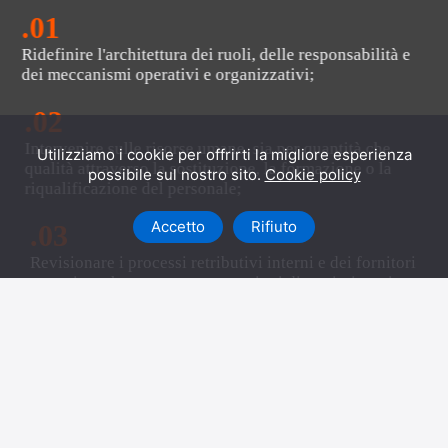
.01
Ridefinire l'architettura dei ruoli, delle responsabilità e
dei meccanismi operativi e organizzativi;​
.02
Intervenire sulle risorse umane, sia per quantità che
Utilizziamo i cookie per offrirti la migliore esperienza
qualità attraverso la sostituzione, la formazione o la
possibile sul nostro sito.
Cookie policy
riqualificazione del personale;
Accetto
Rifiuto
.03
Revisionare i processi retributivi interni e dei fornitori
esterni, anche attraverso operazioni di terziarizzazione.