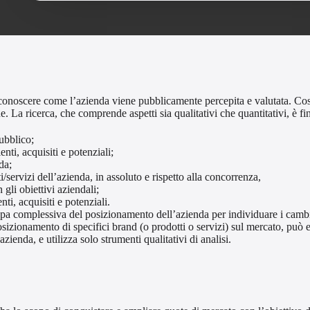
conoscere come l’azienda viene pubblicamente percepita e valutata. Cos
ne.
La ricerca, che comprende aspetti sia qualitativi che quantitativi, è fi
ubblico;
nti, acquisiti e potenziali;
da;
servizi dell’azienda, in assoluto e rispetto alla concorrenza,
li obiettivi aziendali;
ti, acquisiti e potenziali.
appa complessiva del posizionamento dell’azienda per individuare i camb
posizionamento di specifici brand (o prodotti o servizi) sul mercato, può 
zienda, e utilizza solo strumenti qualitativi di analisi.