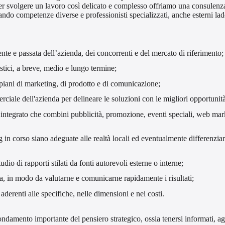
Per svolgere un lavoro così delicato e complesso offriamo una consulenza
tando competenze diverse e professionisti specializzati, anche esterni la
ente e passata dell’azienda, dei concorrenti e del mercato di riferimento;
istici, a breve, medio e lungo termine;
 piani di marketing, di prodotto e di comunicazione;
ciale dell'azienda per delineare le soluzioni con le migliori opportunità
tegrato che combini pubblicità, promozione, eventi speciali, web market
ng in corso siano adeguate alle realtà locali ed eventualmente differenzi
udio di rapporti stilati da fonti autorevoli esterne o interne;
va, in modo da valutarne e comunicarne rapidamente i risultati;
o aderenti alle specifiche, nelle dimensioni e nei costi.
ondamento importante del pensiero strategico, ossia tenersi informati, aggi