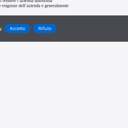
 di rendere l’azienda autonoma
lle esigenze dell’azienda e generalmente
y
Accetto
Rifiuto
 le disponibilità economiche e con gli
Spianare la strada
Aiuta a sviluppare visioni di
futuri preferibili e pianificare il
percorso ottimale.