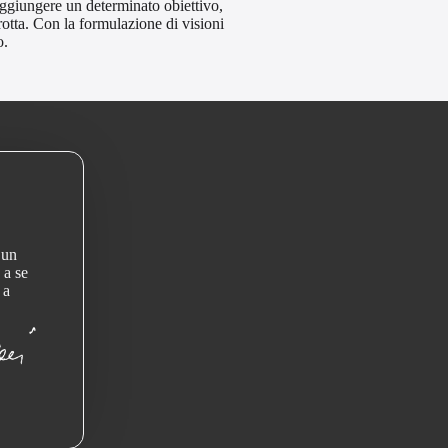
raggiungere un determinato obiettivo,
rotta. Con la formulazione di visioni
o.
 un
 a se
 a