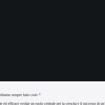
*
«abbiamo sempre fatto così»
e ed efficace svolge un ruolo centrale per la crescita e il successo di u